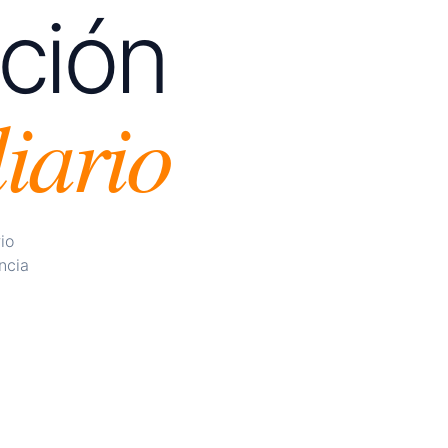
ución
iario
 seguimiento a tu base de
es, bots de whatsapp que atiende
io
tras soluciones a medida.
física en papel.
ncia
aparate estático.
 MÁS INFORMACIÓN
 sin segmentar.