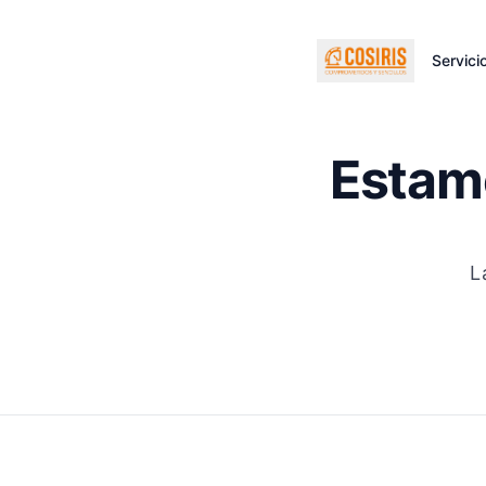
Servici
Estamo
L