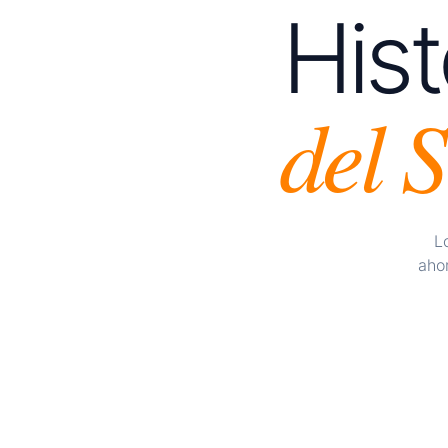
Hist
AUTORIDAD PREDICT
Captación de leads
del 
Ideal para captar propietari
nueva, etc.
Gestión de Redes Soc
El 90% de las inmobiliarias publican en por
Confianza masiva generada 
L
y empieza a ganar territorio.
aho
Momento de
cada vez más aperturas
de in
dificultad en captación hasta la actualidad.
"Sistema automatizado co
Pero las inmobiliarias solo han cambiado l
compradores (antes en revistas y ahora en
vivir el siguiente cambio.