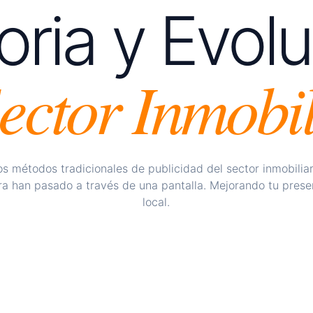
oria y Evol
IVA
Email marketing
Sector Inmobil
os vendedores, inversores, obra
Tu buzoneo digital que hace
datos.
iales
Agentes de IA
tales.
La digitalización llega
antes de la primera llamada.
Atiende llamadas de portal
REVISTA
os métodos tradicionales de publicidad del sector inmobiliar
y cualifican a tus leads y o
Venta a través de una revista 
ra han pasado a través de una pantalla. Mejorando tu prese
local.
ESCAPARATE
mobiliarias y mayor
Captación a través de tu esc
BUZONEO
n resultados predecibles."
PIDE
Reparto masivo por viviendas
a manera de buscar
 portales),
y ahora toca
PUERTA FRÍA